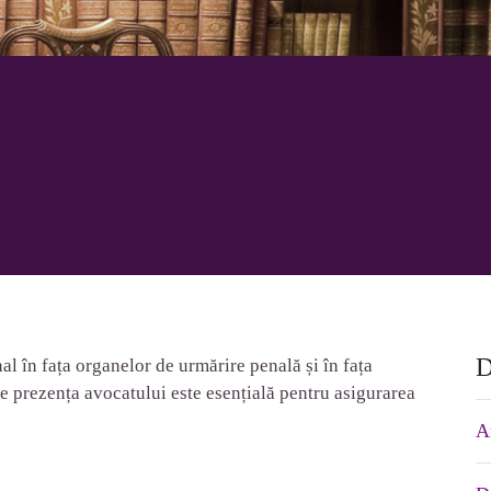
D
al în fața organelor de urmărire penală și în fața
are prezența avocatului este esențială pentru asigurarea
A