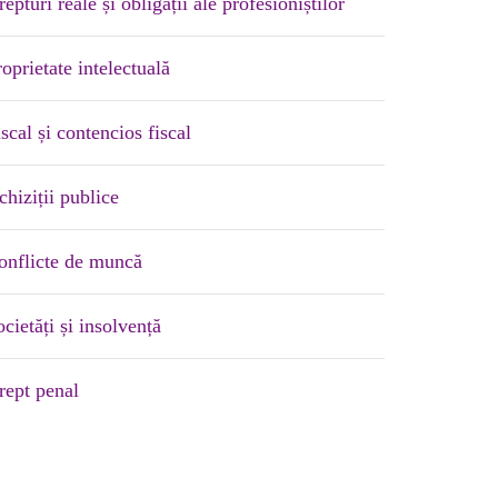
epturi reale și obligații ale profesioniștilor
oprietate intelectuală
scal și contencios fiscal
chiziții publice
onflicte de muncă
cietăți și insolvență
rept penal