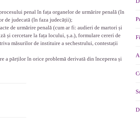
Dr
r procesului penal în fața organelor de urmărire penală (în
Pr
or de judecată (în faza judecății);
 acte de urmărire penală (cum ar fi: audieri de martori și
ă și cercetare la fața locului, ș.a.), formulare cereri de
Fi
riva măsurilor de instituire a sechestrului, contestații
A
are a părților în orice problemă derivată din începerea și
C
So
D