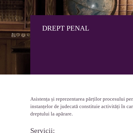
DREPT PENAL
Asistența și reprezentarea părților procesului pen
instanțelor de judecată constituie activități în c
dreptului la apărare.
Servicii: