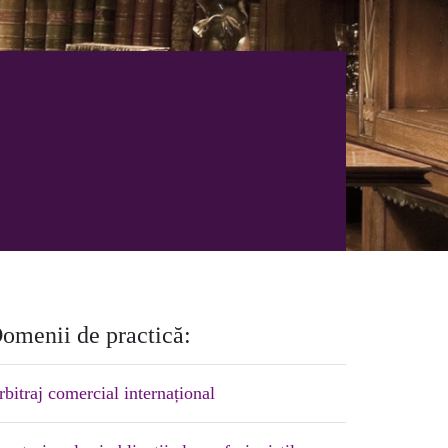
omenii de practică:
rbitraj comercial internațional