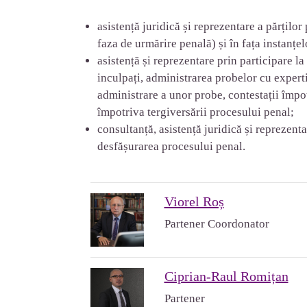
asistență juridică și reprezentare a părțilo
faza de urmărire penală) și în fața instanțel
asistență și reprezentare prin participare la
inculpați, administrarea probelor cu expertiz
administrare a unor probe, contestații împot
împotriva tergiversării procesului penal;
consultanță, asistență juridică și reprezent
desfășurarea procesului penal.
Viorel Roș
Partener Coordonator
Ciprian-Raul Romițan
Partener