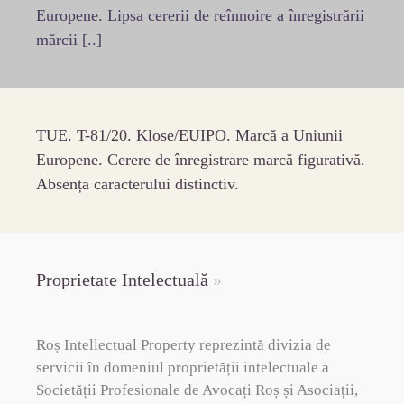
Europene. Lipsa cererii de reînnoire a înregistrării
mărcii [..]
TUE. T-81/20. Klose/EUIPO. Marcă a Uniunii
Europene. Cerere de înregistrare marcă figurativă.
Absența caracterului distinctiv.
Proprietate Intelectuală
»
Roș Intellectual Property reprezintă divizia de
servicii în domeniul proprietății intelectuale a
Societății Profesionale de Avocați Roș și Asociații,