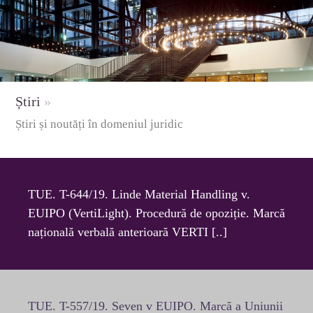
Știri
»
Știri și noutăți în domeniul juridic
TUE. T-644/19. Linde Material Handling v.
EUIPO (VertiLight). Procedură de opoziție. Marcă
națională verbală anterioară VERTI [..]
TUE. T-557/19. Seven v EUIPO. Marcă a Uniunii